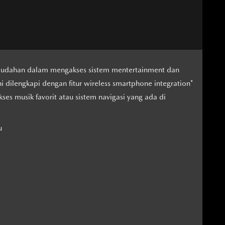
dahan dalam mengakses sistem mentertainment dan
 dilengkapi dengan fitur wireless smartphone integration*
 musik favorit atau sistem navigasi yang ada di
u