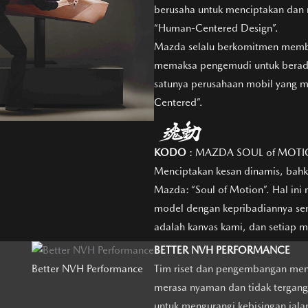
berusaha untuk menciptakan dan
“Human-Centered Design”.
Mazda selalu berkomitmen memb
memaksa pengemudi untuk berada
satunya perusahaan mobil yang 
Centered”.
KODO
: MAZDA SOUL of MOT
Menciptakan kesan dinamis, bahka
Mazda: “Soul of Motion”. Hal in
model dengan kepribadiannya sen
adalah kanvas kami, dan setiap 
BETTER NVH PERFORMANCE
Better NVH Performance
Tim riset dan pengembangan meng
merasa nyaman dan tidak tergang
untuk mengurangi kebisingan jala