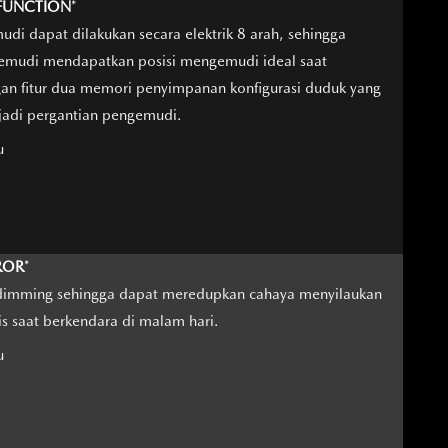
 FUNCTION
*
i dapat dilakukan secara elektrik 8 arah, sehingga
emudi mendapatkan posisi mengemudi ideal saat
gan fitur dua memori penyimpanan konfigurasi duduk yang
jadi pergantian pengemudi.
u
ROR
*
o-dimming sehingga dapat meredupkan cahaya menyilaukan
is saat berkendara di malam hari.
u