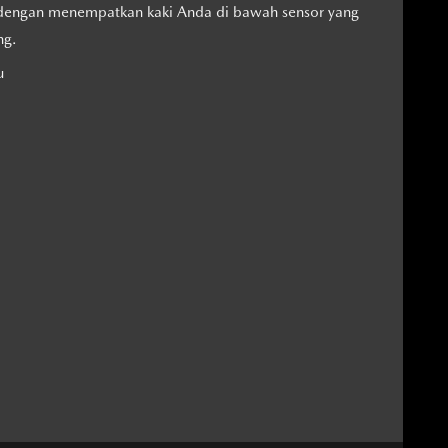
 dengan menempatkan kaki Anda di bawah sensor yang
ng.
u