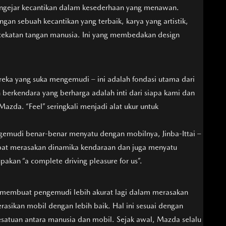
mengejar kecantikan dalam kesederhaan yang menawan.
gan sebuah kecantikan yang terbaik, karya yang artistik,
ecekatan tangan manusia. Ini yang membedakan design
ka yang suka mengemudi – ini adalah fondasi utama dari
rkendara yang berharga adalah inti dari siapa kami dan
zda. “Feel” seringkali menjadi alat ukur untuk
emudi benar-benar menyatu dengan mobilnya, Jinba-Ittai –
pat merasakan dinamika kendaraan dan juga menyatu
kan “a complete driving pleasure for us”.
 membuat pengemudi lebih akurat lagi dalam merasakan
sikan mobil dengan lebih baik. Hal ini sesuai dengan
kesatuan antara manusia dan mobil. Sejak awal, Mazda selalu